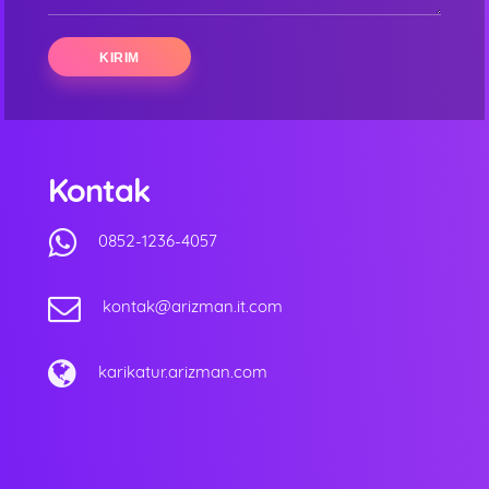
Kontak
0852-1236-4057
kontak@arizman.it.com
karikatur.arizman.com