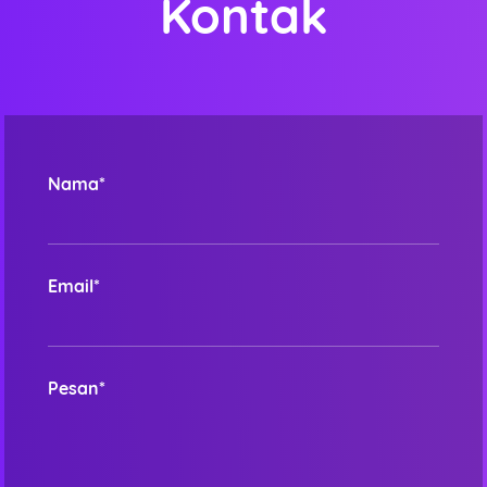
Kontak
Nama*
Email*
Pesan*