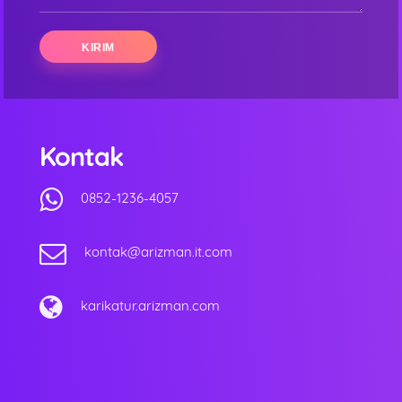
Kontak
0852-1236-4057
kontak@arizman.it.com
karikatur.arizman.com