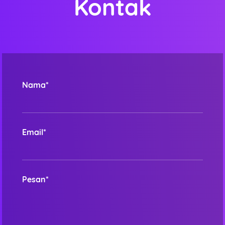
Kontak
Nama*
Email*
Pesan*