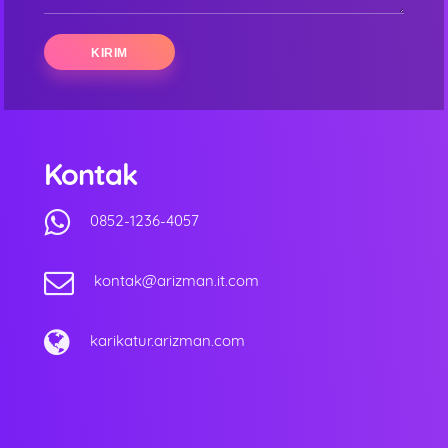
Kontak
0852-1236-4057
kontak@arizman.it.com
karikatur.arizman.com