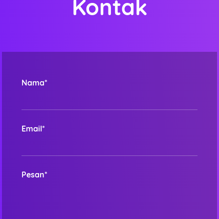
Kontak
Nama*
Email*
Pesan*