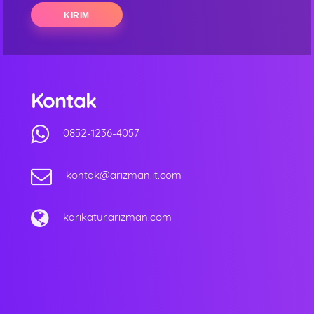
Kontak
0852-1236-4057
kontak@arizman.it.com
karikatur.arizman.com