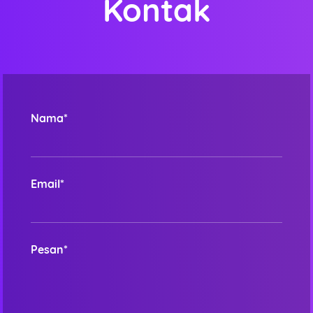
Kontak
Nama*
Email*
Pesan*