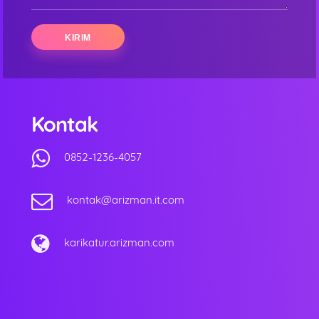
Kontak
0852-1236-4057
kontak@arizman.it.com
karikatur.arizman.com